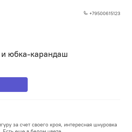
+79500615123
й и юбка-карандаш
гуру за счет своего кроя, интересная шнуровка
. Есть еще в белом цвете.