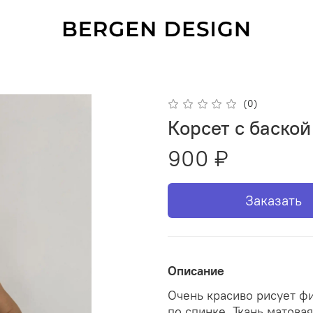
(0)
Корсет с баско
900 ₽
Заказать
Описание
Очень красиво рисует фи
по спинке. Ткань матовая